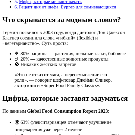
Мифы, которые мешают начать
Рецепт дня от шефа: Бургер для сомневающихся
Что скрывается за модным словом?
Термин появился в 2003 году, когда диетолог Дон Джексон
Блатнер соединила слова «гибкий» (flexible) и
«вегетарианство». Суть проста:
🥦 80% рациона — растения, цельные злаки, бобовые
🍗 20% — качественные животные продукты
🚫 Никаких жестких запретов
«Это не отказ от мяса, а переосмысление его
роли», — говорит шеф-повар Джейми Оливер,
автор книги «Super Food Family Classics».
Цифры, которые заставят задуматься
По данным
Global Food Consumption Report 2023
:
🌍 63% флекситарианцев отмечают улучшение
пищеварения уже через 2 недели