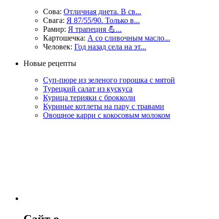
Сова:
Отличная диета. В св...
Свага:
Я 87/55/90. Только в...
Рамир:
Я трапеция 💪...
Картошечка:
А со сливочным масло...
Человек:
Год назад села на эт...
Новые рецепты
Суп-пюре из зеленого горошка с мятой
Турецкий салат из кускуса
Курица терияки с брокколи
Куриные котлеты на пару с травами
Овощное карри с кокосовым молоком