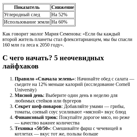
Показатель
Снижение
Углеродный след
На 52%
Использование земли
На 60%
Как говорит эколог Мария Семенова: «Если бы каждый
второй житель планеты стал флекситарианцем, мы бы спасли
160 млн га леса к 2050 году».
С чего начать? 5 неочевидных
лайфхаков
Правило «Сначала зелень»
: Начинайте обед с салата —
съедите на 12% меньше калорий (исследование Cornell
University)
Мясной день
: Выберите один день в неделю для
любимых стейков или бургеров
Секрет шеф-поваров
: Добавляйте умами — грибы,
томаты, соевый соус усиливают «мясной» вкус блюд
Финансовый трюк
: Покупайте дорогое мясо, но реже
— качество важнее количества
Техника «50/50»
: Смешивайте фарш с чечевицей в
котлетах — вкус тот же, пользы больше