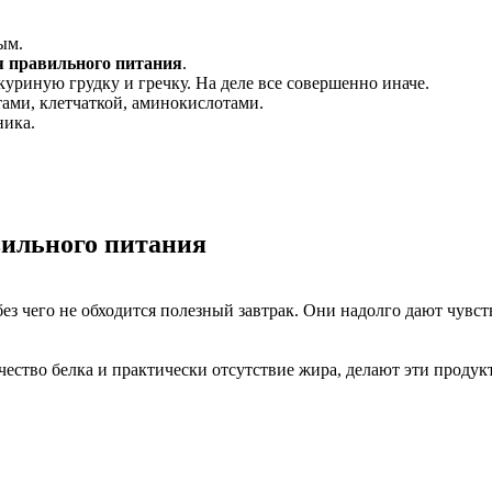
ым.
я правильного питания
.
куриную грудку и гречку. На деле все совершенно иначе.
ами, клетчаткой, аминокислотами.
ника.
вильного питания
 без чего не обходится полезный завтрак. Они надолго дают чув
чество белка и практически отсутствие жира, делают эти проду