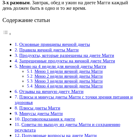
3-х разовым
. Завтрак, обед и ужин на диете Магги каждый
день должен быть в одно и то же время.
Содержание статьи
Основные принципы яичной диеты
Правила яичной диеты Магги
Продукты, которые разрешены на диете Магги
Запрещенные продукты на яичной диете Магги
Меню на 4 недели для яичной диеты Магги
Меню 1 недели яичной диеты Магги
Меню 2 недели яичной диеты Магги
Меню 3 недели яичной диеты Магги
Меню 4 недели яичной диеты Магги
Отзывы на яичную диету Магги
Плюсы и минусы диеты Магги с точки зрения питания и
здоровья
Плюсы диеты Магги
Минусы диеты Магги
Противопоказания к диете
Советы по выходу из диеты Магги и сохранению
результата
Популярные вопросы на диете Магги