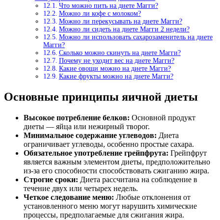
Что можно пить на диете Магги?
Можно ли кофе с молоком?
Можно ли перекусывать на диете Магги?
Можно ли сидеть на диете Магги 2 недели?
Можно ли использовать сахарозаменитель на диете
Магги?
Сколько можно скинуть на диете Магги?
Почему не уходит вес на диете Магги?
Какие овощи можно на диете Магги?
Какие фрукты можно на диете Магги?
Основные принципы яичной диеты
Высокое потребление белков:
Основной продукт
диеты — яйца или нежирный творог.
Минимальное содержание углеводов:
Диета
ограничивает углеводы, особенно простые сахара.
Обязательное употребление грейпфрута:
Грейпфрут
является важным элементом диеты, предположительно
из-за его способности способствовать сжиганию жира.
Строгие сроки:
Диета рассчитана на соблюдение в
течение двух или четырех недель.
Четкое следование меню:
Любые отклонения от
установленного меню могут нарушить химические
процессы, предполагаемые для сжигания жира.