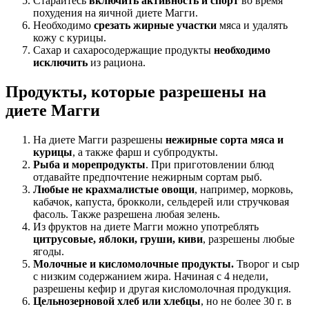
Старайтесь
включить активность и спорт
во время
похудения на яичной диете Магги.
Необходимо
срезать жирные участки
мяса и удалять
кожу с курицы.
Сахар и сахаросодержащие продукты
необходимо
исключить
из рациона.
Продукты, которые разрешены на
диете Магги
На диете Магги разрешены
нежирные сорта мяса и
курицы
, а также фарш и субпродукты.
Рыба и морепродукты
. При приготовлении блюд
отдавайте предпочтение нежирным сортам рыб.
Любые не крахмалистые овощи
, например, морковь,
кабачок, капуста, брокколи, сельдерей или стручковая
фасоль. Также разрешена любая зелень.
Из фруктов на диете Магги можно употреблять
цитрусовые, яблоки, груши, киви
, разрешены любые
ягоды.
Молочные и кисломолочные продукты.
Творог и сыр
с низким содержанием жира. Начиная с 4 недели,
разрешены кефир и другая кисломолочная продукция.
Цельнозерновой хлеб или хлебцы
, но не более 30 г. в