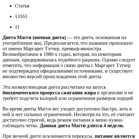
Статья
13163
11
Диета Магги (яичная диета)
— это диета, основанная на
употреблении яиц. Предполагается, что название произошло
от имени Маргарет Тэтчер, премьер-министра
Великобритании в 1980-х годах, которая, по некоторым
данным, придерживалась подобного рациона. Однако следует
отметить, что информация о связи диеты с Маргарет Тэтчер
не подтверждена официальными источниками, и существует
множество версий происхождения этой диеты
Эта низкоуглеводная диета рассчитана на запуск
биохимического процесса сжигания жира
в организме и не
требует подсчета калорий или ограничения размеров порций
Во время диеты Магги вес уходит достаточно быстро, хоть в
ней и нет сильных ограничений. Несмотря на это, её считают
достаточно строгой, ведь режим питания и меню нужно
соблюдать четко.
Данная диета Магги длится 4 недели.
При яичной диете исключаются перекусы,
питание является