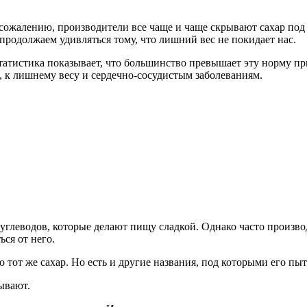
 К сожалению, производители все чаще и чаще скрывают сахар под
продолжаем удивляться тому, что лишний вес не покидает нас.
татистика показывает, что большинство превышает эту норму при
, к лишнему весу и сердечно-сосудистым заболеваниям.
 углеводов, которые делают пищу сладкой. Однако часто произв
ься от него.
то тот же сахар. Но есть и другие названия, под которыми его пы
ывают.