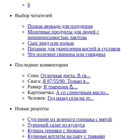
0
Выбор читателей
Польза авокадо для похудения
Молочные продукты для людей с
непереносимостью лактозы
Сыр: вред или польза
Питание для укрепления костей и суставов
Что полезнее свинина или говядина
Последние комментарии
Сова:
Отличная диета. В св...
Свага:
Я 87/55/90. Только в...
Рамир:
Я трапеция 💪...
Картошечка:
А со сливочным масло...
Человек:
Год назад села на эт...
Новые рецепты
Суп-пюре из зеленого горошка с мятой
Турецкий салат из кускуса
Курица терияки с брокколи
Куриные котлеты на пару с травами