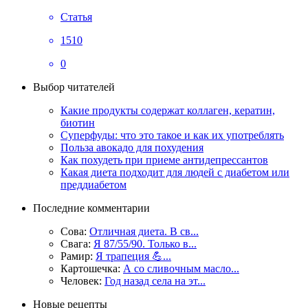
Статья
1510
0
Выбор читателей
Какие продукты содержат коллаген, кератин,
биотин
Суперфуды: что это такое и как их употреблять
Польза авокадо для похудения
Как похудеть при приеме антидепрессантов
Какая диета подходит для людей с диабетом или
преддиабетом
Последние комментарии
Сова:
Отличная диета. В св...
Свага:
Я 87/55/90. Только в...
Рамир:
Я трапеция 💪...
Картошечка:
А со сливочным масло...
Человек:
Год назад села на эт...
Новые рецепты