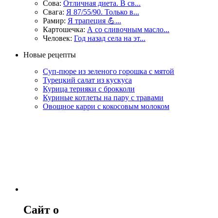
Сова:
Отличная диета. В св...
Свага:
Я 87/55/90. Только в...
Рамир:
Я трапеция 💪...
Картошечка:
А со сливочным масло...
Человек:
Год назад села на эт...
Новые рецепты
Суп-пюре из зеленого горошка с мятой
Турецкий салат из кускуса
Курица терияки с брокколи
Куриные котлеты на пару с травами
Овощное карри с кокосовым молоком
Сайт о