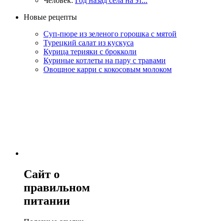
Человек:
Год назад села на эт...
Новые рецепты
Суп-пюре из зеленого горошка с мятой
Турецкий салат из кускуса
Курица терияки с брокколи
Куриные котлеты на пару с травами
Овощное карри с кокосовым молоком
Сайт о
правильном
питании