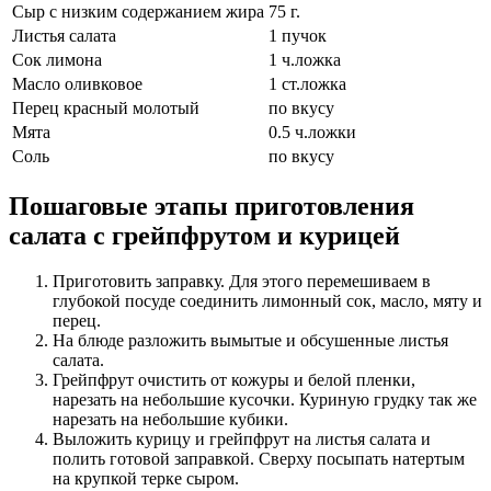
Сыр с низким содержанием жира
75
г.
Листья салата
1
пучок
Сок лимона
1
ч.ложка
Масло оливковое
1
ст.ложка
Перец красный молотый
по вкусу
Мята
0.5
ч.ложки
Соль
по вкусу
Пошаговые этапы приготовления
салата с грейпфрутом и курицей
Приготовить заправку. Для этого перемешиваем в
глубокой посуде соединить лимонный сок, масло, мяту и
перец.
На блюде разложить вымытые и обсушенные листья
салата.
Грейпфрут очистить от кожуры и белой пленки,
нарезать на небольшие кусочки. Куриную грудку так же
нарезать на небольшие кубики.
Выложить курицу и грейпфрут на листья салата и
полить готовой заправкой. Сверху посыпать натертым
на крупкой терке сыром.