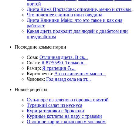
ногтей
Диета Кима Протасова: описание, меню и отзывы
Что полезнее свинина или говядина
Диета Клиники Майо: что это такое и как она
работает
Какая диета подходит для людей с диабетом или
преддиабетом
Последние комментарии
Сова:
Отличная диета. В св...
Свага:
Я 87/55/90. Только в...
Рамир:
Я трапеция 💪...
Картошечка:
А со сливочным масло...
Человек:
Год назад села на эт...
Новые рецепты
Суп-пюре из зеленого горошка с мятой
Турецкий салат из кускуса
Курица терияки с брокколи
Куриные котлеты на пару с травами
Овощное карри с кокосовым молоком