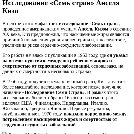
Исследование «Семь стран» Анселя
Киза
В центре этого мифа стоит
исследование «Семь стран»
,
проведенное американским ученым
Ансель Кизом
в середине
XX века. Киз предположил, что насыщенные жиры являются
причиной повышения уровня холестерина и, как следствие,
увеличения риска сердечно-сосудистых заболеваний.
Его работа началась с публикации в 1953 году, где
он указал
на возможную связь между потреблением жиров и
смертностью от сердечных заболеваний
, основываясь на
данных о смертности в нескольких странах
В 1956 году, получив государственный грант, Киз запустил
более масштабное исследование, которое позже получило
название
«Исследование Семи Стран»
. В рамках этого
исследования были отобраны 16 когорт из семи стран,
включая США, Финляндию, Нидерланды, Италию,
Югославию, Грецию и Японию. Первые результаты,
опубликованные в 1970 году,
показали корреляцию между
потреблением насыщенных жиров и смертностью от
сердечно-сосудистых заболеваний