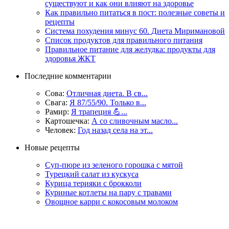
существуют и как они влияют на здоровье
Как правильно питаться в пост: полезные советы и
рецепты
Система похудения минус 60. Диета Миримановой
Список продуктов для правильного питания
Правильное питание для желудка: продукты для
здоровья ЖКТ
Последние комментарии
Сова:
Отличная диета. В св...
Свага:
Я 87/55/90. Только в...
Рамир:
Я трапеция 💪...
Картошечка:
А со сливочным масло...
Человек:
Год назад села на эт...
Новые рецепты
Суп-пюре из зеленого горошка с мятой
Турецкий салат из кускуса
Курица терияки с брокколи
Куриные котлеты на пару с травами
Овощное карри с кокосовым молоком