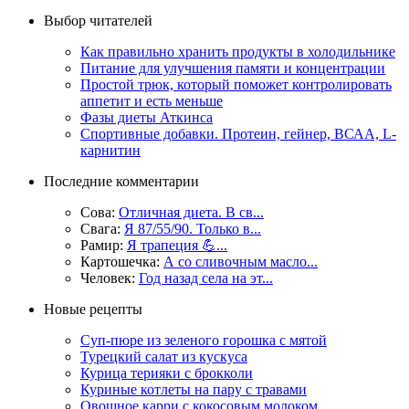
Выбор читателей
Как правильно хранить продукты в холодильнике
Питание для улучшения памяти и концентрации
Простой трюк, который поможет контролировать
аппетит и есть меньше
Фазы диеты Аткинса
Спортивные добавки. Протеин, гейнер, ВСАА, L-
карнитин
Последние комментарии
Сова:
Отличная диета. В св...
Свага:
Я 87/55/90. Только в...
Рамир:
Я трапеция 💪...
Картошечка:
А со сливочным масло...
Человек:
Год назад села на эт...
Новые рецепты
Суп-пюре из зеленого горошка с мятой
Турецкий салат из кускуса
Курица терияки с брокколи
Куриные котлеты на пару с травами
Овощное карри с кокосовым молоком