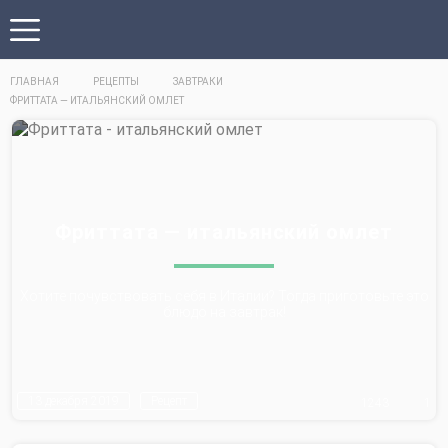
ГЛАВНАЯ
РЕЦЕПТЫ
ЗАВТРАКИ
ФРИТТАТА — ИТАЛЬЯНСКИЙ ОМЛЕТ
Фриттата — итальянский омлет
Хотите почувствовать себя в Италии? Тогда приготовьте это
блюдо на завтрак!
13 декабря 2019
Рецепт
1243
1