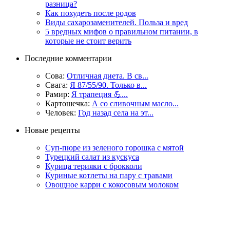
разница?
Как похудеть после родов
Виды сахарозаменителей. Польза и вред
5 вредных мифов о правильном питании, в
которые не стоит верить
Последние комментарии
Сова:
Отличная диета. В св...
Свага:
Я 87/55/90. Только в...
Рамир:
Я трапеция 💪...
Картошечка:
А со сливочным масло...
Человек:
Год назад села на эт...
Новые рецепты
Суп-пюре из зеленого горошка с мятой
Турецкий салат из кускуса
Курица терияки с брокколи
Куриные котлеты на пару с травами
Овощное карри с кокосовым молоком