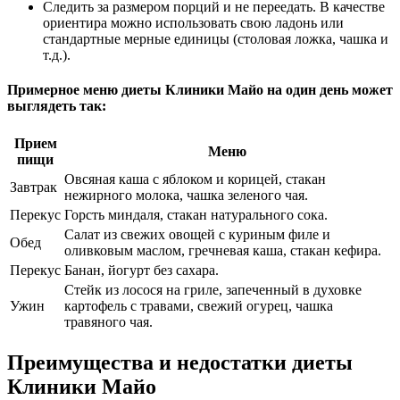
Следить за размером порций и не переедать. В качестве
ориентира можно использовать свою ладонь или
стандартные мерные единицы (столовая ложка, чашка и
т.д.).
Примерное меню диеты Клиники Майо на один день может
выглядеть так:
Прием
Меню
пищи
Овсяная каша с яблоком и корицей, стакан
Завтрак
нежирного молока, чашка зеленого чая.
Перекус
Горсть миндаля, стакан натурального сока.
Салат из свежих овощей с куриным филе и
Обед
оливковым маслом, гречневая каша, стакан кефира.
Перекус
Банан, йогурт без сахара.
Стейк из лосося на гриле, запеченный в духовке
Ужин
картофель с травами, свежий огурец, чашка
травяного чая.
Преимущества и недостатки диеты
Клиники Майо