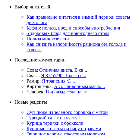
Выбор читателей
Как правильно питаться в зимний период: советы
диетолога
Кефир: польза, вред и способы употребления
5 здоровых блюд для новогоднего стола
Польза микрозелени
Как снизить калорийность рациона без голода и
стресса
Последние комментарии
Сова:
Отличная диета. В св...
Свага:
Я 87/55/90. Только в...
Рамир:
Я трапеция 💪...
Картошечка:
А со сливочным масло...
Человек:
Год назад села на эт...
Новые рецепты
Суп-пюре из зеленого горошка с мятой
Турецкий салат из кускуса
Курица терияки с брокколи
Куриные котлеты на пару с травами
Овощное карри с кокосовым молоком