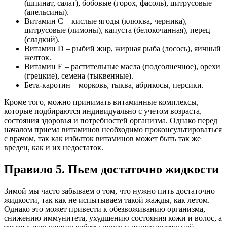
(шпинат, салат), бобовые (горох, фасоль), цитрусовые
(апельсины).
Витамин C – кислые ягоды (клюква, черника),
цитрусовые (лимоны), капуста (белокочанная), перец
(сладкий).
Витамин D – рыбий жир, жирная рыба (лосось), яичный
желток.
Витамин E – растительные масла (подсолнечное), орехи
(грецкие), семена (тыквенные).
Бета-каротин – морковь, тыква, абрикосы, персики.
Кроме того, можно принимать витаминные комплексы,
которые подбираются индивидуально с учетом возраста,
состояния здоровья и потребностей организма. Однако перед
началом приема витаминов необходимо проконсультироваться
с врачом, так как избыток витаминов может быть так же
вреден, как и их недостаток.
Правило 5. Пьем достаточно жидкости
Зимой мы часто забываем о том, что нужно пить достаточно
жидкости, так как не испытываем такой жажды, как летом.
Однако это может привести к обезвоживанию организма,
снижению иммунитета, ухудшению состояния кожи и волос, а