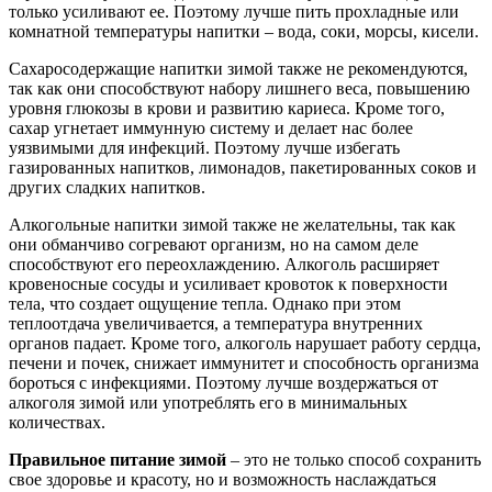
только усиливают ее. Поэтому лучше пить прохладные или
комнатной температуры напитки – вода, соки, морсы, кисели.
Сахаросодержащие напитки зимой также не рекомендуются,
так как они способствуют набору лишнего веса, повышению
уровня глюкозы в крови и развитию кариеса. Кроме того,
сахар угнетает иммунную систему и делает нас более
уязвимыми для инфекций. Поэтому лучше избегать
газированных напитков, лимонадов, пакетированных соков и
других сладких напитков.
Алкогольные напитки зимой также не желательны, так как
они обманчиво согревают организм, но на самом деле
способствуют его переохлаждению. Алкоголь расширяет
кровеносные сосуды и усиливает кровоток к поверхности
тела, что создает ощущение тепла. Однако при этом
теплоотдача увеличивается, а температура внутренних
органов падает. Кроме того, алкоголь нарушает работу сердца,
печени и почек, снижает иммунитет и способность организма
бороться с инфекциями. Поэтому лучше воздержаться от
алкоголя зимой или употреблять его в минимальных
количествах.
Правильное питание зимой
– это не только способ сохранить
свое здоровье и красоту, но и возможность наслаждаться