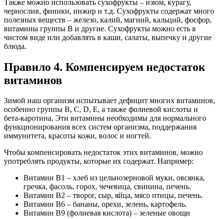
Также можно использовать сухофрукты – изюм, курагу,
чернослив, финики, инжир и т.д. Сухофрукты содержат много
полезных веществ – железо, калий, магний, кальций, фосфор,
витамины группы B и другие. Сухофрукты можно есть в
чистом виде или добавлять в каши, салаты, выпечку и другие
блюда.
Правило 4. Компенсируем недостаток
витаминов
Зимой наш организм испытывает дефицит многих витаминов,
особенно группы B, C, D, E, а также фолиевой кислоты и
бета-каротина. Эти витамины необходимы для нормального
функционирования всех систем организма, поддержания
иммунитета, красоты кожи, волос и ногтей.
Чтобы компенсировать недостаток этих витаминов, можно
употреблять продукты, которые их содержат. Например:
Витамин B1 – хлеб из цельнозерновой муки, овсянка,
гречка, фасоль, горох, чечевица, свинина, печень.
Витамин B2 – творог, сыр, яйца, мясо птицы, печень.
Витамин B6 – бананы, орехи, зелень, картофель.
Витамин B9 (фолиевая кислота) – зеленые овощи