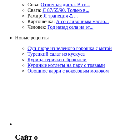
Сова:
Отличная диета. В св...
Свага:
Я 87/55/90. Только в...
Рамир:
Я трапеция 💪...
Картошечка:
А со сливочным масло...
Человек:
Год назад села на эт...
Новые рецепты
Суп-пюре из зеленого горошка с мятой
Турецкий салат из кускуса
Курица терияки с брокколи
Куриные котлеты на пару с травами
Овощное карри с кокосовым молоком
Сайт о