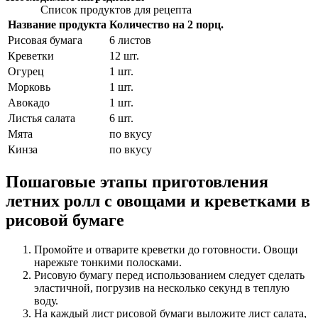
Список продуктов для рецепта
Название продукта
Количество на 2 порц.
Рисовая бумага
6
листов
Креветки
12
шт.
Огурец
1
шт.
Морковь
1
шт.
Авокадо
1
шт.
Листья салата
6
шт.
Мята
по вкусу
Кинза
по вкусу
Пошаговые этапы приготовления
летних ролл с овощами и креветками в
рисовой бумаге
Промойте и отварите креветки до готовности. Овощи
нарежьте тонкими полосками.
Рисовую бумагу перед использованием следует сделать
эластичной, погрузив на несколько секунд в теплую
воду.
На каждый лист рисовой бумаги выложите лист салата,