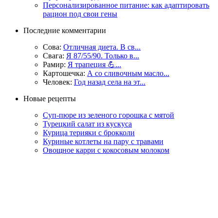
Персонализированное питание: как адаптировать
рацион под свои гены
Последние комментарии
Сова:
Отличная диета. В св...
Свага:
Я 87/55/90. Только в...
Рамир:
Я трапеция 💪...
Картошечка:
А со сливочным масло...
Человек:
Год назад села на эт...
Новые рецепты
Суп-пюре из зеленого горошка с мятой
Турецкий салат из кускуса
Курица терияки с брокколи
Куриные котлеты на пару с травами
Овощное карри с кокосовым молоком