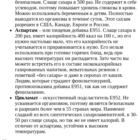
безопасным. Слаще сахара в 500 раз. Не содержит в себе
углеводов, поэтому повышает уровень глюкозы в крови.
Можно использовать беременным и детям. Полностью
выводится из организма в течение суток. Этот сахзам
разрешен в США, Канаде, Европе и России.
Аспартам
– или пищевая добавка Е951. Слаще сахара в
200 раз, имеет калорийность 400 ккал на 100 г., но его
нужно настолько мало, что его калорийность не
учитывается и приравнивается к нулю. Его нельзя
использовать при готовке горячих блюд, ведь при
высоких температурах он распадается. Зато часто вы
можете встретить его в составе низкокалорийных
газированных напитков, жевательных резинок с
пометкой «без сахара» и даже в сиропах от кашля.
Людям, которые страдают фенилкетонурией,
противопоказана добавка Е951, так как он содержит
фенилаланин.
Цикламат
– искусственный подсластитель Е952. Не
усваивается организмом, поэтому является безопасным
и разрешен более чем в 55 странах мира. Наименее
сладкий из всех синтетических сахарозаменителей, в 30-
50 раз слаще сахара, но так же не имеет калорий. В
отличие от аспартама, устойчив к высоким
температурам.