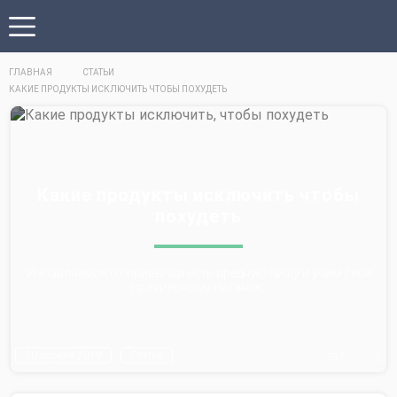
ГЛАВНАЯ
СТАТЬИ
КАКИЕ ПРОДУКТЫ ИСКЛЮЧИТЬ ЧТОБЫ ПОХУДЕТЬ
Какие продукты исключить чтобы
похудеть
Избавляемся от привычки есть вредную пищу и учим себя
правильному питанию
30 апреля 2019
Статья
787
2