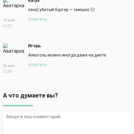
Katya
хаха) убитый бургер — смешно 🙂
ответить
18 мая
13:11
Игорь
Алкоголь можно иногда даже на диете
ответить
26 мая
12:07
А что думаете вы?