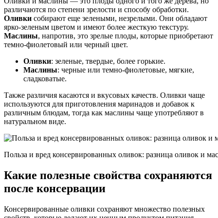
Оливки и маслины — это плоды одного и того же дерева, но
различаются по степени зрелости и способу обработки.
Оливки
собирают еще зелеными, незрелыми. Они обладают
ярко-зеленым цветом и имеют более жесткую текстуру.
Маслины
, напротив, это зрелые плоды, которые приобретают
темно-фиолетовый или черный цвет.
Оливки
: зеленые, твердые, более горькие.
Маслины
: черные или темно-фиолетовые, мягкие,
сладковатые.
Также различия касаются и вкусовых качеств. Оливки чаще
используются для приготовления маринадов и добавок к
различным блюдам, тогда как маслины чаще употребляют в
натуральном виде.
Польза и вред консервированных оливок: разница оливок и ма
Какие полезные свойства сохраняются
после консервации
Консервированные оливки сохраняют множество полезных
свойств, которые делают их ценным продуктом питания.