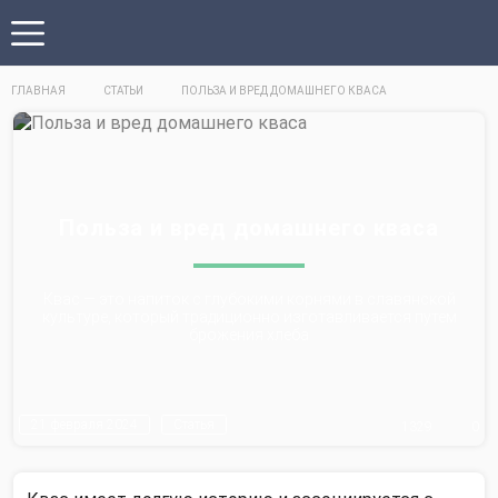
ГЛАВНАЯ
СТАТЬИ
ПОЛЬЗА И ВРЕД ДОМАШНЕГО КВАСА
Польза и вред домашнего кваса
Квас — это напиток с глубокими корнями в славянской
культуре, который традиционно изготавливается путем
брожения хлеба
21 февраля 2024
Статья
1329
0