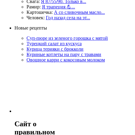
Свага:
Я 87/55/90. Только в...
Рамир:
Я трапеция 💪...
Картошечка:
А со сливочным масло...
Человек:
Год назад села на эт...
Новые рецепты
Суп-пюре из зеленого горошка с мятой
Турецкий салат из кускуса
Курица терияки с брокколи
Куриные котлеты на пару с травами
Овощное карри с кокосовым молоком
Сайт о
правильном