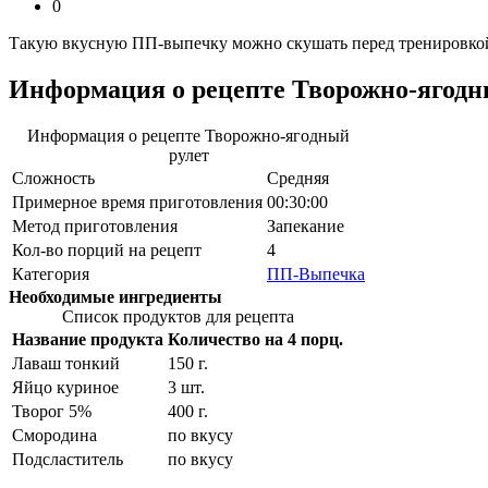
0
Такую вкусную ПП-выпечку можно скушать перед тренировкой.
Информация о рецепте Творожно-ягодн
Информация о рецепте Творожно-ягодный
рулет
Сложность
Средняя
Примерное время приготовления
00:30:00
Метод приготовления
Запекание
Кол-во порций на рецепт
4
Категория
ПП-Выпечка
Необходимые ингредиенты
Список продуктов для рецепта
Название продукта
Количество на 4 порц.
Лаваш тонкий
150
г.
Яйцо куриное
3
шт.
Творог 5%
400
г.
Смородина
по вкусу
Подсластитель
по вкусу