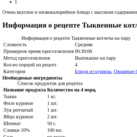
1
Очень вкусное и низкокалорийное блюдо с высоким содержание
Информация о рецепте Тыквенные котл
Информация о рецепте Тыквенные котлеты на пару
Сложность
Средняя
Примерное время приготовления
00:30:00
Метод приготовления
Выпекание на пару
Кол-во порций на рецепт
4
Категория
Блюда из курицы
,
Овощные 
Необходимые ингредиенты
Список продуктов для рецепта
Название продукта
Количество на 4 порц.
Тыква
1
кг.
Филе куриное
1
шт.
Лук репчатый
1
шт.
Яйцо куриное
2
шт.
Шпинат
50
г.
Сливки 10%
100
мл.
Соль
по вкусу