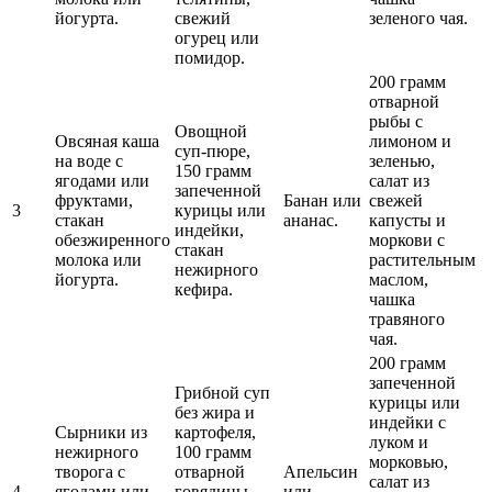
йогурта.
свежий
зеленого чая.
огурец или
помидор.
200 грамм
отварной
рыбы с
Овощной
Овсяная каша
лимоном и
суп-пюре,
на воде с
зеленью,
150 грамм
ягодами или
салат из
запеченной
фруктами,
Банан или
свежей
3
курицы или
стакан
ананас.
капусты и
индейки,
обезжиренного
моркови с
стакан
молока или
растительным
нежирного
йогурта.
маслом,
кефира.
чашка
травяного
чая.
200 грамм
запеченной
Грибной суп
курицы или
без жира и
индейки с
Сырники из
картофеля,
луком и
нежирного
100 грамм
морковью,
творога с
отварной
Апельсин
салат из
4
ягодами или
говядины
или