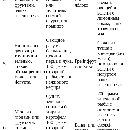
свежих
фруктами,
или
яблоко.
овощей и
чашка
телятины,
зелени с
зеленого чая.
свежий
лимонным
огурец или
соком, чашка
помидор.
травяного
чая.
Овощное
Салат из
Яичница из
рагу из
тунца в
двух яиц с
баклажанов,
консерве (без
томатами и
цукини,
масла),
зеленью,
перца и лука,
Грейпфрут
5
помидоров и
стакан
150 грамм
или киви.
зелени с
обезжиренного
отварной
йогуртом,
молока или
рыбы, стакан
чашка
йогурта.
нежирного
зеленого чая.
кефира.
200 грамм
Суп из
запеченной
зеленого
рыбы с
горошка без
лимоном и
Мюсли с
жира и
зеленью,
ягодами или
картофеля,
салат из
фруктами,
100 грамм
Банан или
свежей
6
стакан
отварной