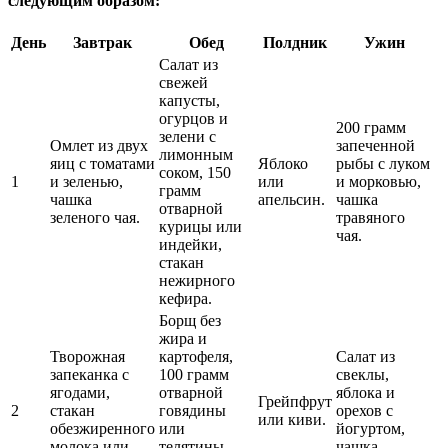
следующим образом:
День
Завтрак
Обед
Полдник
Ужин
Салат из
свежей
капусты,
огурцов и
200 грамм
зелени с
Омлет из двух
запеченной
лимонным
яиц с томатами
Яблоко
рыбы с луком
соком, 150
1
и зеленью,
или
и морковью,
грамм
чашка
апельсин.
чашка
отварной
зеленого чая.
травяного
курицы или
чая.
индейки,
стакан
нежирного
кефира.
Борщ без
жира и
Творожная
картофеля,
Салат из
запеканка с
100 грамм
свеклы,
ягодами,
отварной
яблока и
Грейпфрут
2
стакан
говядины
орехов с
или киви.
обезжиренного
или
йогуртом,
молока или
телятины,
чашка