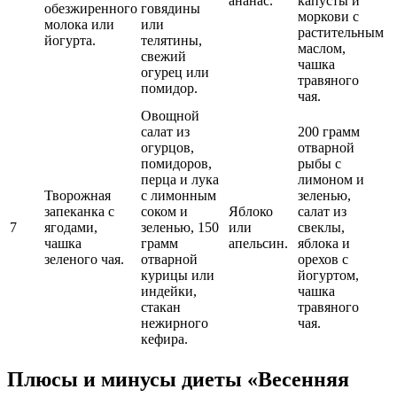
ананас.
капусты и
обезжиренного
говядины
моркови с
молока или
или
растительным
йогурта.
телятины,
маслом,
свежий
чашка
огурец или
травяного
помидор.
чая.
Овощной
салат из
200 грамм
огурцов,
отварной
помидоров,
рыбы с
перца и лука
лимоном и
Творожная
с лимонным
зеленью,
запеканка с
соком и
Яблоко
салат из
7
ягодами,
зеленью, 150
или
свеклы,
чашка
грамм
апельсин.
яблока и
зеленого чая.
отварной
орехов с
курицы или
йогуртом,
индейки,
чашка
стакан
травяного
нежирного
чая.
кефира.
Плюсы и минусы диеты «Весенняя