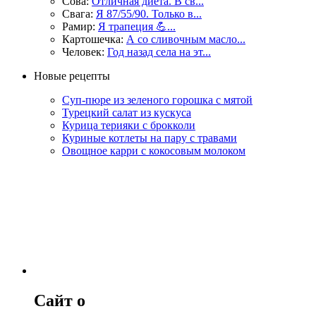
Сова:
Отличная диета. В св...
Свага:
Я 87/55/90. Только в...
Рамир:
Я трапеция 💪...
Картошечка:
А со сливочным масло...
Человек:
Год назад села на эт...
Новые рецепты
Суп-пюре из зеленого горошка с мятой
Турецкий салат из кускуса
Курица терияки с брокколи
Куриные котлеты на пару с травами
Овощное карри с кокосовым молоком
Сайт о