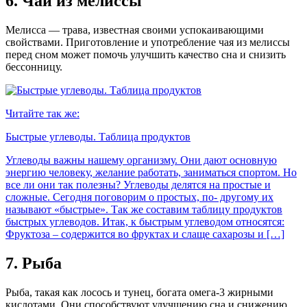
6.
Чай из мелиссы
Мелисса — трава, известная своими успокаивающими
свойствами. Приготовление и употребление чая из мелиссы
перед сном может помочь улучшить качество сна и снизить
бессонницу.
Читайте так же:
Быстрые углеводы. Таблица продуктов
Углеводы важны нашему организму. Они дают основную
энергию человеку, желание работать, заниматься спортом. Но
все ли они так полезны? Углеводы делятся на простые и
сложные. Сегодня поговорим о простых, по- другому их
называют «быстрые». Так же составим таблицу продуктов
быстрых углеводов. Итак, к быстрым углеводом относятся:
Фруктоза – содержится во фруктах и слаще сахарозы и […]
7.
Рыба
Рыба, такая как лосось и тунец, богата омега-3 жирными
кислотами. Они способствуют улучшению сна и снижению