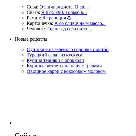
Сова:
Отличная диета. В св...
Свага:
Я 87/55/90. Только в...
Рамир:
Я трапеция 💪...
Картошечка:
А со сливочным масло...
Человек:
Год назад села на эт...
Новые рецепты
Суп-пюре из зеленого горошка с мятой
Турецкий салат из кускуса
Курица терияки с брокколи
Куриные котлеты на пару с травами
Овощное карри с кокосовым молоком
Сайт о