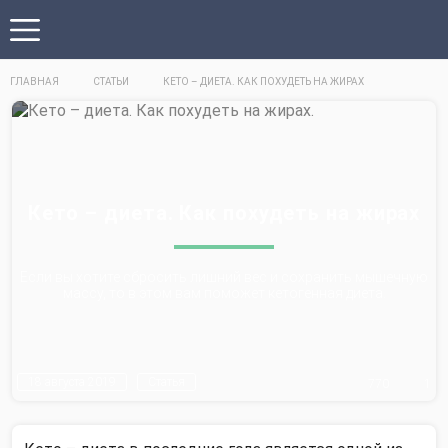
ГЛАВНАЯ
СТАТЬИ
КЕТО – ДИЕТА. КАК ПОХУДЕТЬ НА ЖИРАХ
Кето – диета. Как похудеть на жирах
Если вы хотите сбросить лишний вес и сохранить мышечную
массу, то в этом вам поможет кетогенная диета.
18 августа 2019
Статья
770
1