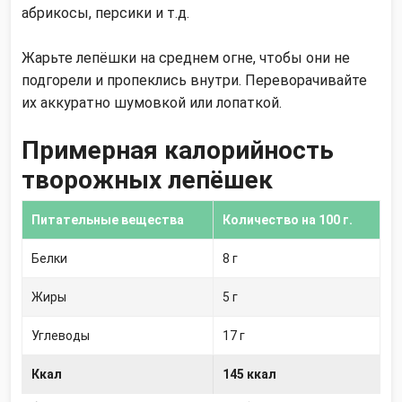
абрикосы, персики и т.д.
Жарьте лепёшки на среднем огне, чтобы они не
подгорели и пропеклись внутри. Переворачивайте
их аккуратно шумовкой или лопаткой.
Примерная калорийность
творожных лепёшек
Питательные вещества
Количество на
100 г.
Белки
8 г
Жиры
5 г
Углеводы
17 г
Ккал
145 ккал