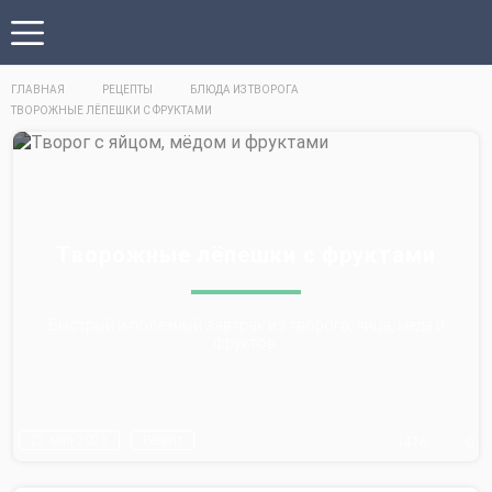
ГЛАВНАЯ
РЕЦЕПТЫ
БЛЮДА ИЗ ТВОРОГА
ТВОРОЖНЫЕ ЛЁПЕШКИ С ФРУКТАМИ
Творожные лёпешки с фруктами
Быстрый и полезный завтрак из творога, яйца, меда и
фруктов.
22 мая 2023
Рецепт
1476
0