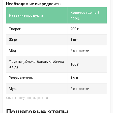
Необходимые ингредиенты
Количество на 2
Название продукта
порц.
Творог
200
г.
Яйцо
1
шт.
Мёд
2
ст. ложки
Фрукты (яблоко, банан, клубника
100
г.
и т.д)
Разрыхлитель
1
ч.л.
Мука
2
ст. ложки
Список продуктов для рецепта
Пошаговые этапы