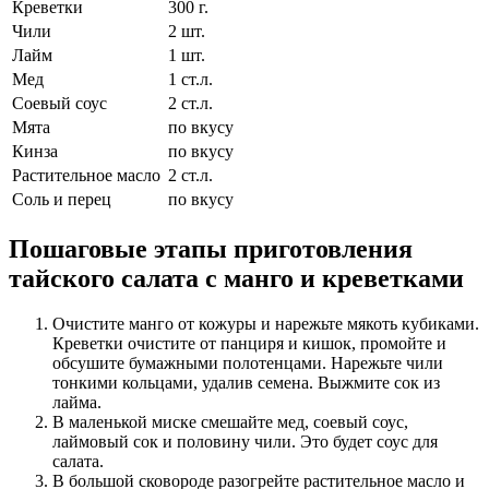
Креветки
300
г.
Чили
2
шт.
Лайм
1
шт.
Мед
1
ст.л.
Соевый соус
2
ст.л.
Мята
по вкусу
Кинза
по вкусу
Растительное масло
2
ст.л.
Соль и перец
по вкусу
Пошаговые этапы приготовления
тайского салата с манго и креветками
Очистите манго от кожуры и нарежьте мякоть кубиками.
Креветки очистите от панциря и кишок, промойте и
обсушите бумажными полотенцами. Нарежьте чили
тонкими кольцами, удалив семена. Выжмите сок из
лайма.
В маленькой миске смешайте мед, соевый соус,
лаймовый сок и половину чили. Это будет соус для
салата.
В большой сковороде разогрейте растительное масло и