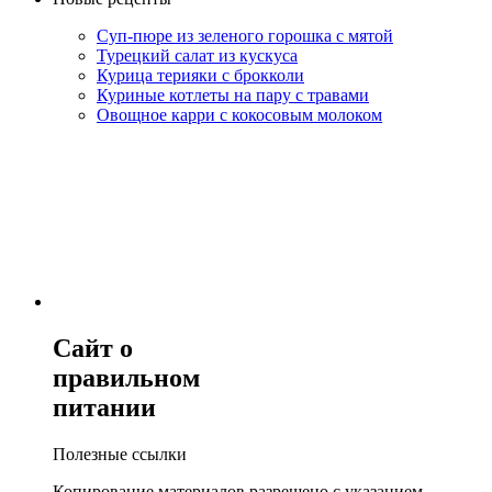
Суп-пюре из зеленого горошка с мятой
Турецкий салат из кускуса
Курица терияки с брокколи
Куриные котлеты на пару с травами
Овощное карри с кокосовым молоком
Сайт о
правильном
питании
Полезные ссылки
Копирование материалов разрешено с указанием